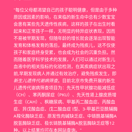
"每位父母都渴望自己的孩子聪明健康，但是由于多种
原因或因素的影响，在来临的新生命中总有少数宝宝
会患有某些先天遗传性疾病，这样的孩子在出生时看
起来和正常孩子一样，无明显的特异症状表现，因而
不易被早期发现，但随年龄的增长就会逐渐出现智能
发育和体格发育的落后，最终成为残疾儿，这不仅使
孩子和家庭终身受累，也会成为社会的沉重负担。然
而随着医学科学技术的发展，人们可以通过对新生儿
血液中的相关指标的化验检测，在其疾病症状出现之
前,早期发现病人并通过有效治疗，避免残疾发生，即
新生儿遗传代谢病筛查
。目前北京市免费开展的新生
儿遗传代谢病筛查项目为：先天性甲状腺功能减低症
（CH）、苯丙酮尿症（PKU）、先天性肾上腺皮质增
生症（CAH）、枫糖尿病、甲基丙二酸血症、丙酸血
症、异戊酸血症、戊二酸血症 I型、3-甲基巴豆酰辅酶
A羧化酶缺乏症、原发性肉碱缺乏症、中链酰基辅酶A
脱氢酶缺乏症、极长链酰基辅酶A脱氢酶缺乏症等12
种。以上结果均可在本网站查询。"